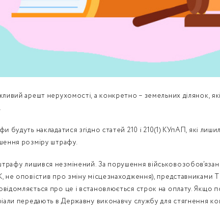
жливий арешт нерухомості, а конкретно – земельних ділянок, як
.
фи будуть накладатися згідно статей 210 і 210(1) КУпАП, які лиш
ьшення розміру штрафу.
трафу лишився незмінений. За порушення військовозобов’язани
К, не оповістив про зміну місцезнаходження), представниками Т
овідомляється про це і встановлюється строк на оплату. Якщо 
ріали передають в Державну виконавчу службу для стягнення ко