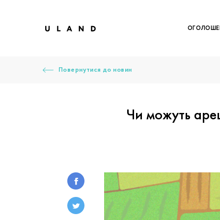
ОГОЛОШЕ
Повернутися до новин
Чи можуть ареш
Щоб дод
Залишт
Щоб
Щоб
Вк
Ваше 