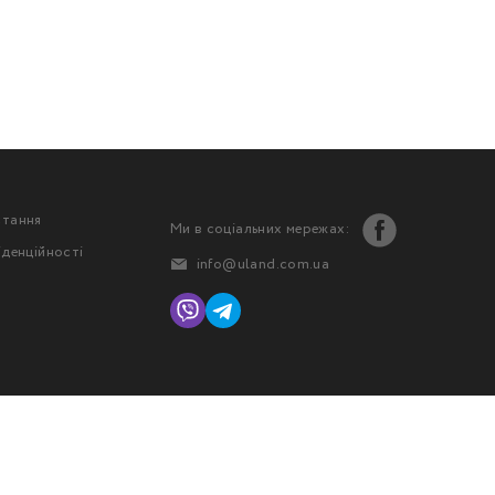
стання
Ми в соціальних мережах:
іденційності
info@uland.com.ua