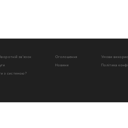
Зворотній зв'язок
Оголошення
Умови викори
уги
Новини
Політика конф
ти з системою?