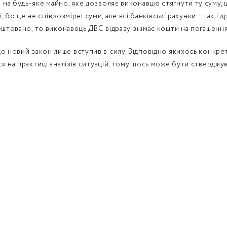
на будь-яке майно, яке дозволяє виконавцю стягнути ту суму, 
і, бо це не співрозмірні суми, але всі банківські рахунки – так і
рештовано, то виконавець ДВС відразу знімає кошти на погашенн
що
новий закон лише вступив в силу. Відповідно якихось конкре
я на практиці аналізів ситуацій, тому щось може бути ствердж