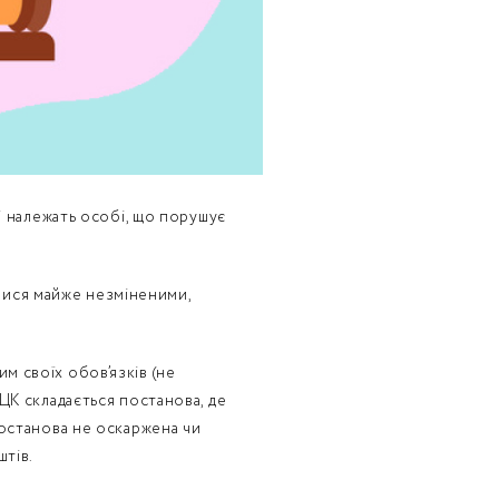
і належать особі, що порушує
илися майже незміненими,
м своїх обов’язків (не
ЦК складається постанова, де
постанова не оскаржена чи
штів.