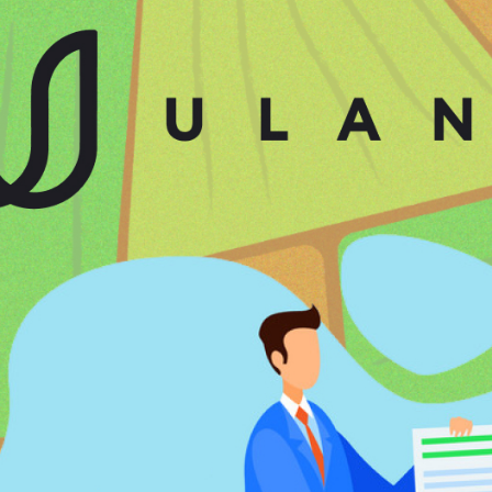
Забули пароль?
Пароль
р телефона
алишаючи контактні дані, ви погоджуєтеся з
політикою
онфіденційності
та даєте згоду на обробку персональних даних.
Немає облікового запису?
Зареєструватися
УВІЙТИ
ЗАМОВИТИ КОНСУЛЬТАЦІЮ