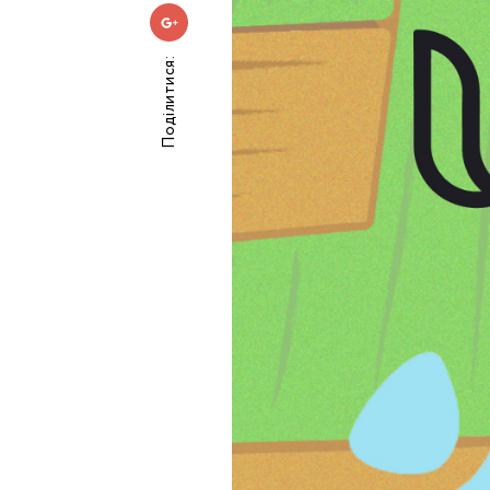
Поділитися:
Номе
З
к