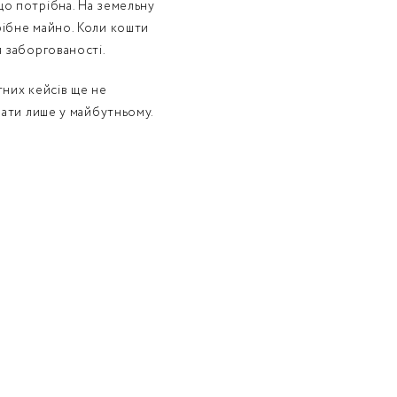
що потрібна. На земельну
 дрібне майно. Коли кошти
я заборгованості.
тних кейсів ще не
увати лише у майбутньому.