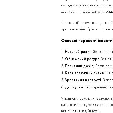
сусідніх країнах вартість сі
харчування і дефіцитом прид
Інвестиції в землю — це над
зростає в ціні. Крім того, ві
Основні переваги інвести
Низький ризик
. Земля є с
Обмежений ресурс
. Земел
Пасивний дохід
. Здача зе
Квазівалютний актив
. Ці
Зростання вартості
. З ча
Доступність
. Порівняно н
Українські землі, які вважаю
ключовий ресурс для аграрно
вигідність і надійність.