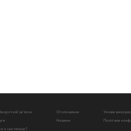
Зворотній зв'язок
Оголошення
Умови викори
уги
Новини
Політика конф
ти з системою?