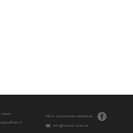
стання
Ми в соціальних мережах:
іденційності
info@uland.com.ua