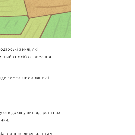
дарські землі, які
тивний спосіб отримання
нди земельних ділянок і
ують дохід у вигляді рентних
янки.
За останнє десятиліття у