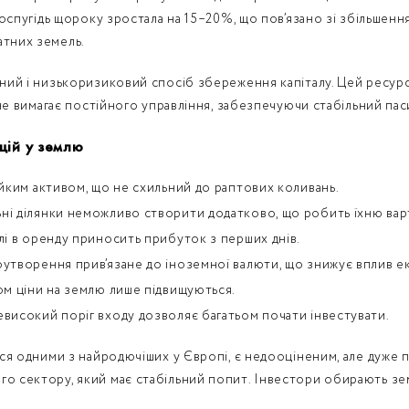
льгоспугідь щороку зростала на 15–20%, що пов’язано зі збільшен
атних земель.
ійний і низькоризиковий спосіб збереження капіталу. Цей ресур
н не вимагає постійного управління, забезпечуючи стабільний пас
цій у землю
тійким активом, що не схильний до раптових коливань.
ьні ділянки неможливо створити додатково, що робить їхню вар
млі в оренду приносить прибуток з перших днів.
ноутворення прив’язане до іноземної валюти, що знижує вплив е
сом ціни на землю лише підвищуються.
евисокий поріг входу дозволяє багатьом почати інвестувати.
ться одними з найродючіших у Європі, є недооціненим, але дуже
го сектору, який має стабільний попит. Інвестори обирають зе