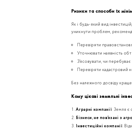
Ризики та способи їх мінім
Як і будь-який вид інвестицій
уникнути проблем, рекоменд
Перевіряти правовстанов
Уточнювати наявність обтя
З’ясовувати, чи перебуває 
Перевіряти кадастровий н
Без належного досвіду краще 
Кому цікаві земельні інве
Аграрні компанії
. Земля є
Бізнеси, не пов’язані з аг
Інвестиційні компанії
. Ві