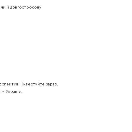
ючи її довгострокову
спективі. Інвестуйте зараз,
ям України.