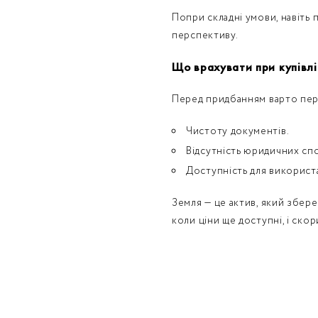
Попри складні умови, навіть 
перспективу.
Що врахувати при купівлі
Перед придбанням варто пер
Чистоту документів.
Відсутність юридичних спо
Доступність для використ
Земля — це актив, який збере
коли ціни ще доступні, і ско