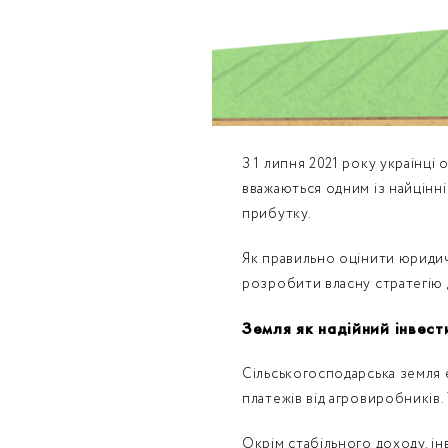
З 1 липня 2021 року українці 
вважаються одним із найцінн
прибутку.
Як правильно оцінити юридичн
розробити власну стратегію 
Земля як надійний інвест
Сільськогосподарська земля є
платежів від агровиробників.
Окрім стабільного доходу, і