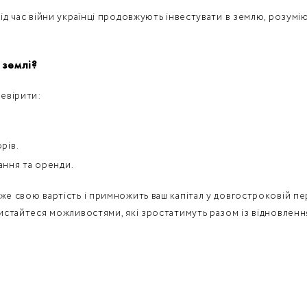
під час війни українці продовжують інвестувати в землю, розумі
 землі?
евірити:
рів.
ання та оренди.
же свою вартість і примножить ваш капітал у довгостроковій пер
ристайтеся можливостями, які зростатимуть разом із відновленн