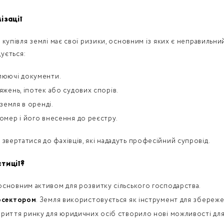
ізації
, купівля землі має свої ризики, основним із яких є неправильни
ується:
люючі документи.
жень, іпотек або судових спорів.
земля в оренді.
омер і його внесення до реєстру.
звертатися до фахівців, які нададуть професійний супровід.
стиції?
 основним активом для розвитку сільського господарства.
росектором
. Земля використовується як інструмент для збереже
дкриття ринку для юридичних осіб створило нові можливості для