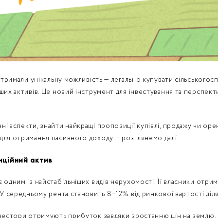
отримали унікальну можливість — легально купувати сільськогоспо
іших активів. Це новий інструмент для інвестування та перспек
і аспекти, знайти найкращі пропозиції купівлі, продажу чи оре
для отримання пасивного доходу — розглянемо далі.
иційний актив
 одним із найстабільніших видів нерухомості. Її власники отрим
 У середньому рента становить 8–12% від ринкової вартості діл
нвестори отримують прибуток завдяки зростанню цін на землю. 