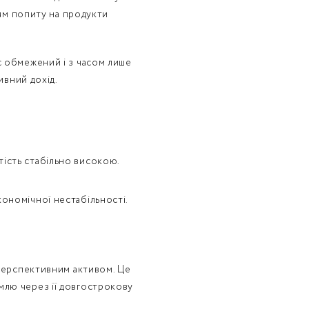
ням попиту на продукти
с обмежений і з часом лише
ивний дохід.
тість стабільно високою.
кономічної нестабільності.
 перспективним активом. Це
млю через її довгострокову