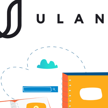
Забули пароль?
Пароль
р телефона
алишаючи контактні дані, ви погоджуєтеся з
політикою
онфіденційності
та даєте згоду на обробку персональних даних.
Немає облікового запису?
Зареєструватися
УВІЙТИ
ЗАМОВИТИ КОНСУЛЬТАЦІЮ