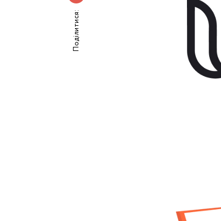
Поділитися:
Номе
З
к