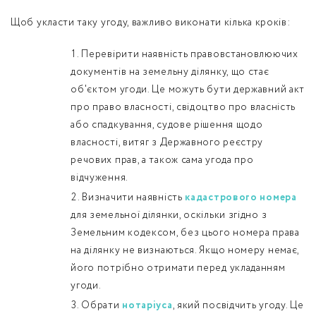
Щоб укласти таку угоду, важливо виконати кілька кроків:
Перевірити наявність правовстановлюючих
документів на земельну ділянку, що стає
об'єктом угоди. Це можуть бути державний акт
про право власності, свідоцтво про власність
або спадкування, судове рішення щодо
власності, витяг з Державного реєстру
речових прав, а також сама угода про
відчуження.
Визначити наявність
кадастрового номера
для земельної ділянки, оскільки згідно з
Земельним кодексом, без цього номера права
на ділянку не визнаються. Якщо номеру немає,
його потрібно отримати перед укладанням
угоди.
Обрати
нотаріуса
, який посвідчить угоду. Це