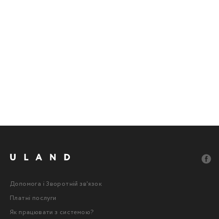
Допомога і Зворотній зв'язок
Платні послуги
Як працювати з системою?