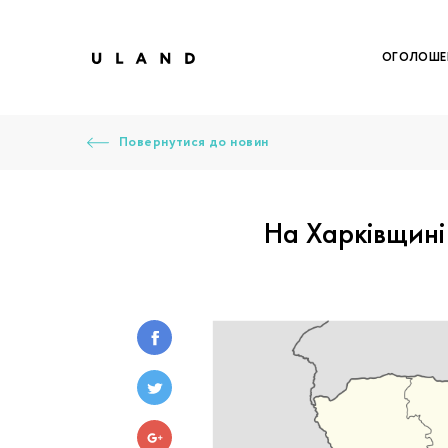
ОГОЛОШЕ
Повернутися до новин
На Харківщині
Щоб дод
Залишт
Щоб
Щоб
Вк
Ваше 