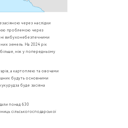
езасіяною через наслідки
з цією проблемою через
нені вибухонебезпечними
их земель. На 2024 рік
 більше, ніж у попередньому
тарів, а картоплею та овочами
оняшник будуть основними
кукурудза буде засіяна
ждали понад 630
иниць сільськогосподарської