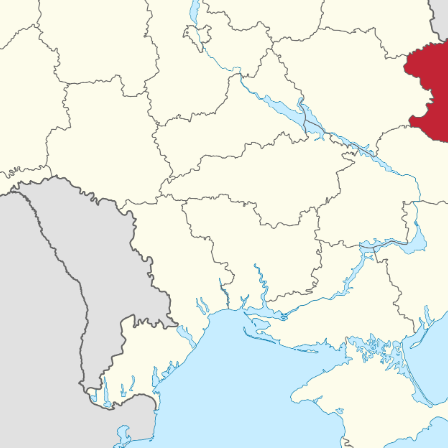
Забули пароль?
Пароль
р телефона
алишаючи контактні дані, ви погоджуєтеся з
політикою
онфіденційності
та даєте згоду на обробку персональних даних.
Немає облікового запису?
Зареєструватися
УВІЙТИ
ЗАМОВИТИ КОНСУЛЬТАЦІЮ