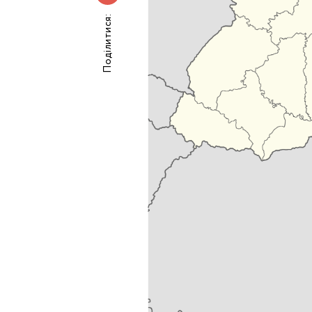
Поділитися:
Номе
З
к