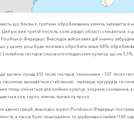
скають, що близько третини оброблюваних земель залишиться н
й. Цей рік вже третій поспіль, коли аграрії області стикаються 
осійської Федерації. Внаслідок військових дій значно забруд
 що у цьому році буде можливо обробити лише 68% оброблюван
1,3 мільйона гектарів сільськогосподарських культур, що на 3,5%
е засіяно понад 610 тисяч гектарів, технічними – 557 тисяч гек
ра сівозміни залишається стабільною: пшениця, кукурудза та с
них площ очікується для олійних культур, зокрема соняшника, а 
аються соя, горох, ячмінь, гречка та просо.
х адміністрацій, внаслідок агресії Російської Федерації постра
иємств, а також було пошкоджено та зруйновано майже 1100 од