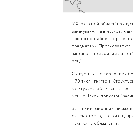
У Харківській області припу
замінування та військових ді
повномасштабне вторгнення Р
предметами. Прогнозується,
заплановано засіяти загалом 
році.
Очікується, що зерновими буд
– 70 тисяч гектарів. Структу
культурами. Збільшення посів
менше. Також популярні залиш
За даними районних військови
сільськогосподарських підпр
техніки та обладнання.