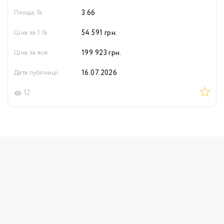
Площа, Га
3.66
Ціна за 1 Га
54 591
грн.
Ціна за все
199 923
грн.
Дата публікації
16.07.2026
12