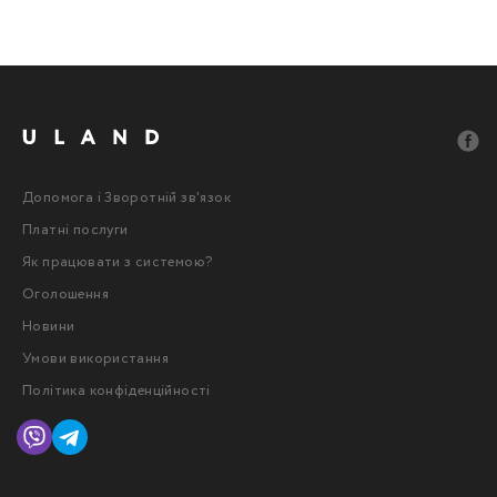
Допомога і Зворотній зв'язок
Платні послуги
Як працювати з системою?
Оголошення
Новини
Умови використання
Політика конфіденційності