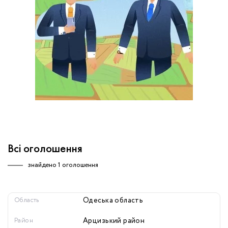
обробку персональних даних.
Немає облікового запису?
УВІЙТИ
Зареєструватися
ЗАМОВИТИ КОНСУЛЬТАЦІЮ
Всі оголошення
знайдено
1 оголошення
Область
Одеська область
Район
Арцизький район