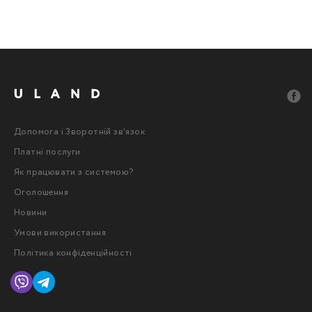
Допомога і Зворотній зв'язок
Платні послуги
Як працювати з системою?
Оголошення
Новини
Умови використання
Політика конфіденційності