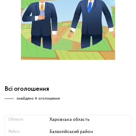
обробку персональних даних.
Немає облікового запису?
УВІЙТИ
Зареєструватися
ЗАМОВИТИ КОНСУЛЬТАЦІЮ
Всі оголошення
знайдено
4 оголошення
Область
Харківська область
Район
Балаклійський район