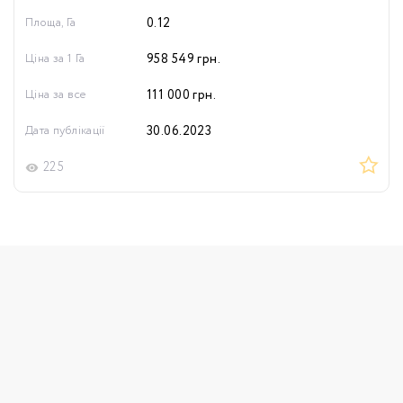
Площа, Га
0.12
Ціна за 1 Га
958 549
грн.
Ціна за все
111 000
грн.
Дата публікації
30.06.2023
225