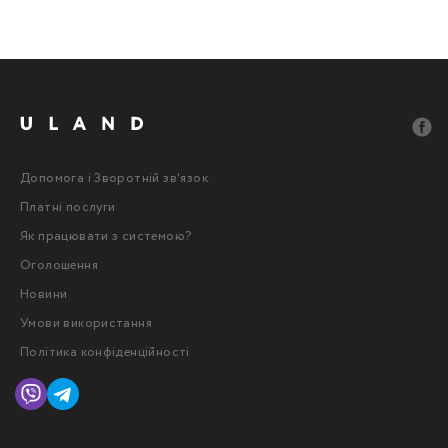
Допомога і Зворотній зв'язок
Платні послуги
Як працювати з системою?
Оголошення
Новини
Умови використання
Політика конфіденційності