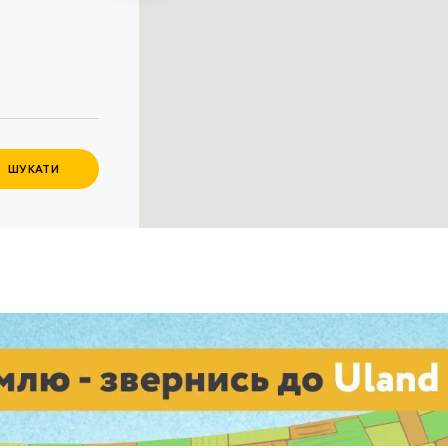
Забули пароль?
Пароль
р телефона
алишаючи контактні дані, ви погоджуєтеся з
політикою
онфіденційності
та даєте згоду на обробку персональних даних.
ШУКАТИ
Немає облікового запису?
Зареєструватися
УВІЙТИ
ЗАМОВИТИ КОНСУЛЬТАЦІЮ