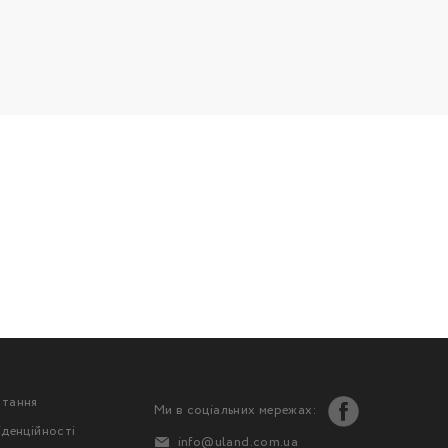
стання
Ми в соціальних мережах:
іденційності
info@uland.com.ua