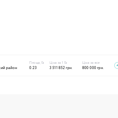
Площа, Га
Ціна за 1 Га
Ціна за все
кий район
0.23
3 511 852
грн.
800 000
грн.