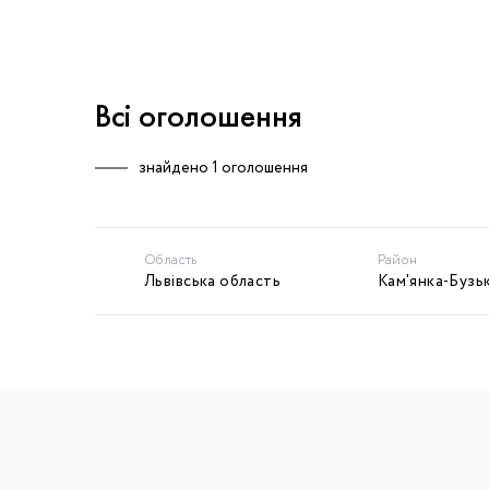
Всі оголошення
знайдено
1 оголошення
Область
Район
Львівська область
Кам'янка-Бузь