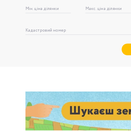
Мін. ціна ділянки
Макс. ціна ділянки
Номе
Кадастровий номер
З
к