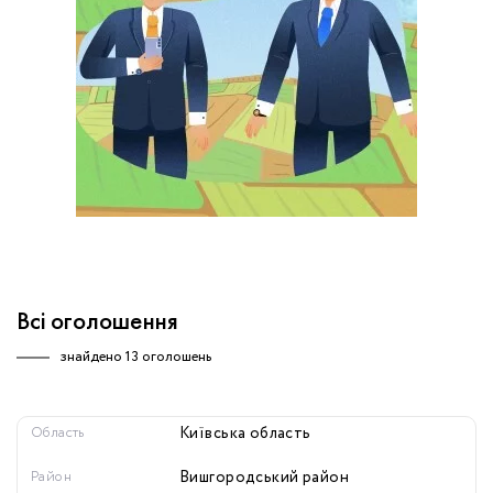
обробку персональних даних.
Немає облікового запису?
УВІЙТИ
Зареєструватися
ЗАМОВИТИ КОНСУЛЬТАЦІЮ
Всі оголошення
знайдено
13 оголошень
Область
Київська область
Район
Вишгородський район