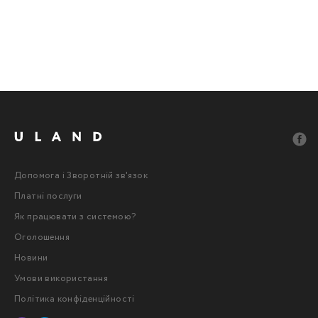
Допомога і Зворотній зв'язок
Платні послуги
Як працювати з системою?
Оголошення
Новини
Умови використання
Політика конфіденційності