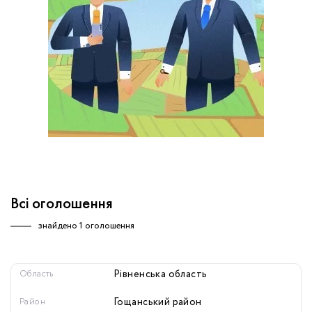
обробку персональних даних.
Немає облікового запису?
УВІЙТИ
Зареєструватися
ЗАМОВИТИ КОНСУЛЬТАЦІЮ
Всі оголошення
знайдено
1 оголошення
Область
Рівненська область
Район
Гощанський район