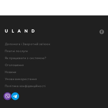
Допомога і Зворотній зв'язок
Платні послуги
Як працювати з системою?
Оголошення
Новини
Умови використання
Політика конфіденційності