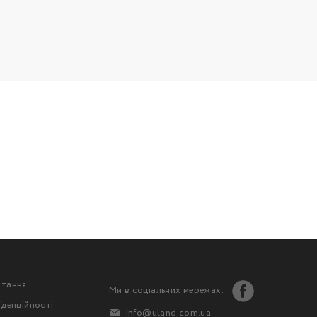
стання
Ми в соціальних мережах:
іденційності
info@uland.com.ua