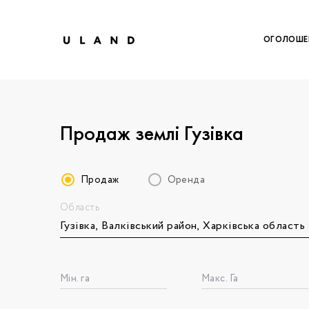
ОГОЛОШЕ
Продаж землі Гузівка
Продаж
Оренда
Область
Щоб дод
Залишт
Щоб
Щоб
Вк
Мін. га
Макс. Га
Ваше 