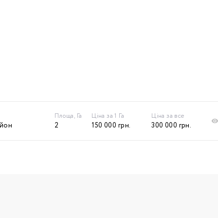
Площа, Га
Ціна за 1 Га
Ціна за все
айон
2
150 000
грн.
300 000
грн.