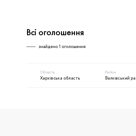
Всі оголошення
знайдено
1 оголошення
Область
Район
Харківська область
Валківський р