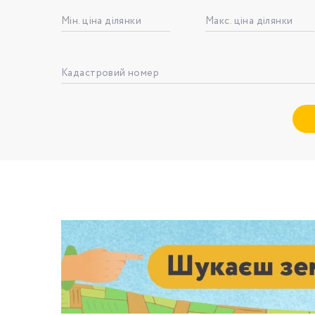
Мін. ціна ділянки
Макс. ціна ділянки
Номе
Кадастровий номер
З
к