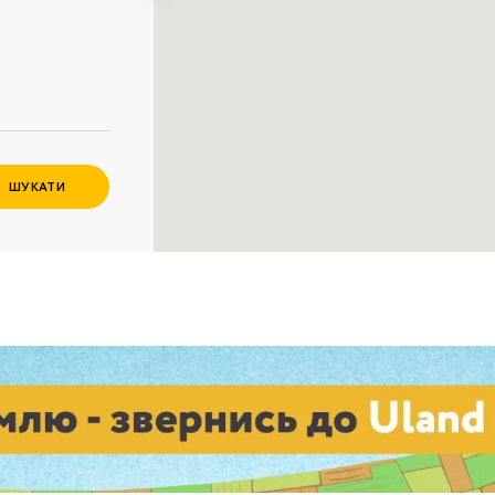
Забули пароль?
Пароль
р телефона
алишаючи контактні дані, ви погоджуєтеся з
політикою
онфіденційності
та даєте згоду на обробку персональних даних.
ШУКАТИ
Немає облікового запису?
Зареєструватися
УВІЙТИ
ЗАМОВИТИ КОНСУЛЬТАЦІЮ