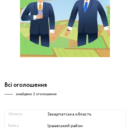
обробку персональних даних.
Немає облікового запису?
УВІЙТИ
Зареєструватися
ЗАМОВИТИ КОНСУЛЬТАЦІЮ
Всі оголошення
знайдено
2 оголошення
Область
Закарпатська область
Район
Іршавський район