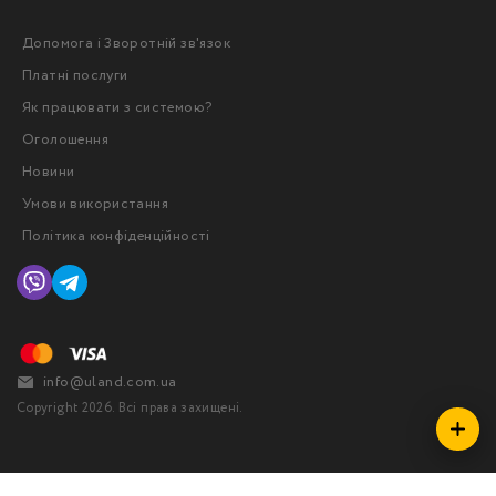
Допомога і Зворотній зв'язок
Платні послуги
Як працювати з системою?
Оголошення
Новини
Умови використання
Політика конфіденційності
info@uland.com.ua
Copyright 2026. Всі права захищені.