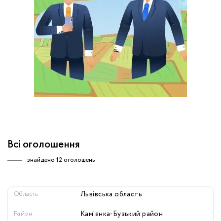
обробку персональних даних.
Немає облікового запису?
УВІЙТИ
Зареєструватися
ЗАМОВИТИ КОНСУЛЬТАЦІЮ
Всі оголошення
знайдено
12 оголошень
Область
Львівська область
Район
Кам'янка-Бузький район