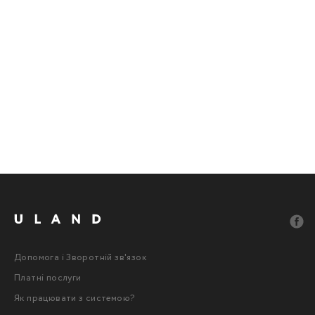
Допомога і Зворотній зв'язок
Платні послуги
Як працювати з системою?