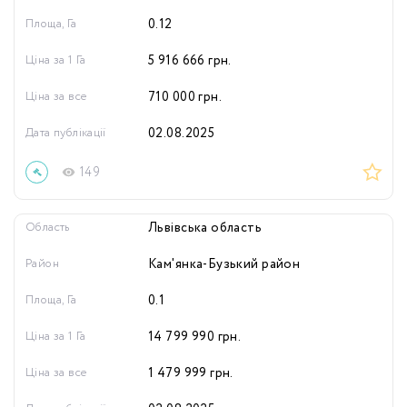
Площа, Га
0.12
Ціна за 1 Га
5 916 666
грн.
Ціна за все
710 000
грн.
Дата публікації
02.08.2025
149
Область
Львівська область
Район
Кам'янка-Бузький район
Площа, Га
0.1
Ціна за 1 Га
14 799 990
грн.
Ціна за все
1 479 999
грн.