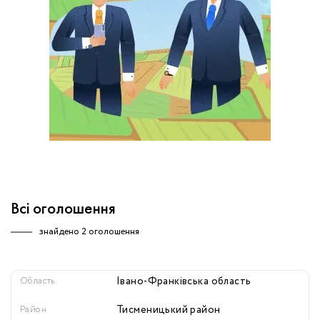
обробку персональних даних.
Немає облікового запису?
УВІЙТИ
Зареєструватися
ЗАМОВИТИ КОНСУЛЬТАЦІЮ
Всі оголошення
знайдено
2 оголошення
Область
Івано-Франківська область
Район
Тисменицький район