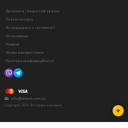
Допомога і Зворотній зв'язок
Платні послуги
Як працювати з системою?
Оголошення
Новини
Умови використання
Політика конфіденційності
info@uland.com.ua
Copyright 2026. Всі права захищені.