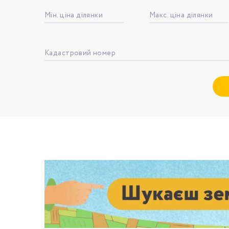
Мін. ціна ділянки
Макс. ціна ділянки
Номе
Кадастровий номер
З
к