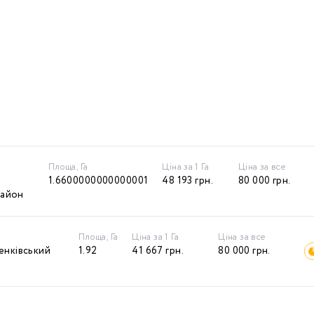
Площа, Га
Ціна за 1 Га
Ціна за все
1.6600000000000001
48 193
грн.
80 000
грн.
район
Площа, Га
Ціна за 1 Га
Ціна за все
енківський
1.92
41 667
грн.
80 000
грн.