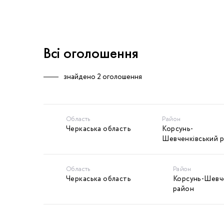
Всі оголошення
знайдено
2 оголошення
Область
Район
Черкаська область
Корсунь-
Шевченківський 
Область
Район
Черкаська область
Корсунь-Шевч
район