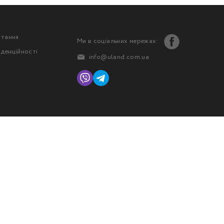
стання
Ми в соціальних мережах:
іденційності
info@uland.com.ua