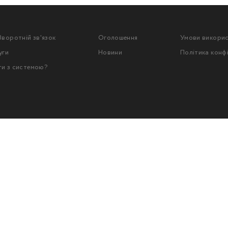
Зворотній зв'язок
Оголошення
Умови викори
уги
Новини
Політика конф
ти з системою?