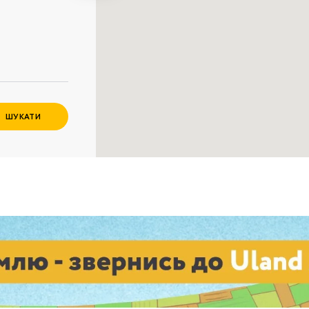
Забули пароль?
Пароль
р телефона
алишаючи контактні дані, ви погоджуєтеся з
політикою
онфіденційності
та даєте згоду на обробку персональних даних.
ШУКАТИ
Немає облікового запису?
Зареєструватися
УВІЙТИ
ЗАМОВИТИ КОНСУЛЬТАЦІЮ