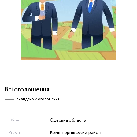
обробку персональних даних.
Немає облікового запису?
УВІЙТИ
Зареєструватися
ЗАМОВИТИ КОНСУЛЬТАЦІЮ
Всі оголошення
знайдено
2 оголошення
Область
Одеська область
Район
Комінтернівський район