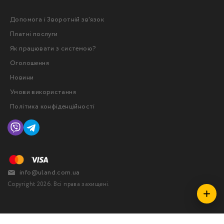
Допомога і Зворотній зв'язок
Платні послуги
Як працювати з системою?
Оголошення
Новини
Умови використання
Політика конфіденційності
info@uland.com.ua
Copyright 2026. Всі права захищені.