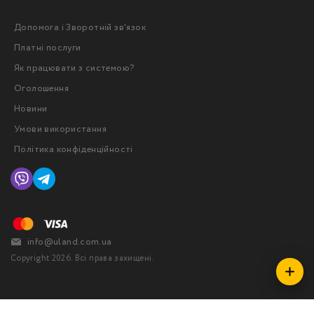
Допомога і Зворотній зв'язок
Платні послуги
Як працювати з системою?
Оголошення
Новини
Умови використання
Політика конфіденційності
info@uland.com.ua
Copyright 2026. Всі права захищені.