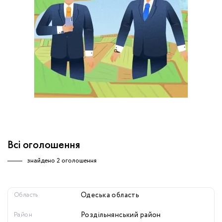
обробку персональних даних.
Немає облікового запису?
УВІЙТИ
Зареєструватися
ЗАМОВИТИ КОНСУЛЬТАЦІЮ
Всі оголошення
знайдено
2 оголошення
Область
Одеська область
Район
Роздільнянський район