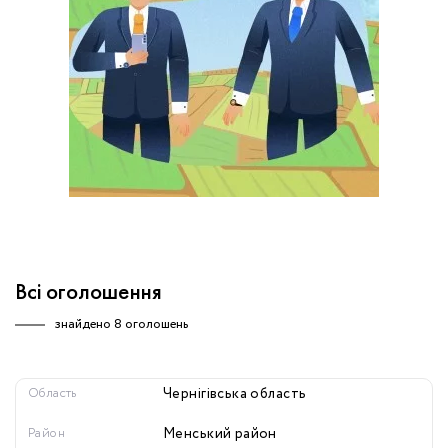
обробку персональних даних.
Немає облікового запису?
УВІЙТИ
Зареєструватися
ЗАМОВИТИ КОНСУЛЬТАЦІЮ
Всі оголошення
знайдено
8 оголошень
Область
Чернігівська область
Район
Менський район