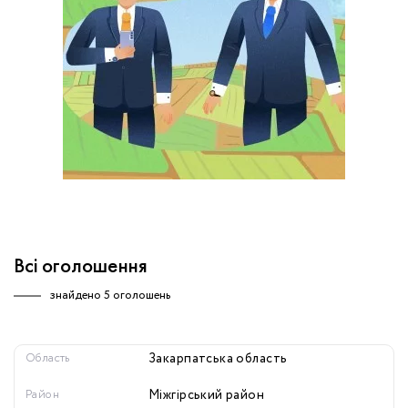
обробку персональних даних.
Немає облікового запису?
УВІЙТИ
Зареєструватися
ЗАМОВИТИ КОНСУЛЬТАЦІЮ
Всі оголошення
знайдено
5 оголошень
Область
Закарпатська область
Район
Міжгірський район