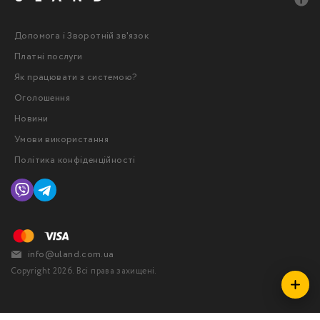
Допомога і Зворотній зв'язок
Платні послуги
Як працювати з системою?
Оголошення
Новини
Умови використання
Політика конфіденційності
info@uland.com.ua
Copyright 2026. Всі права захищені.