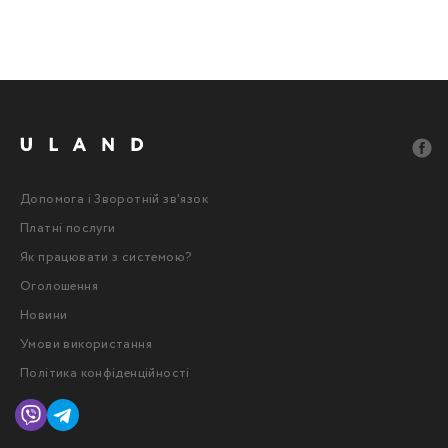
Допомога і Зворотній зв'язок
Платні послуги
Як працювати з системою?
Оголошення
Новини
Умови використання
Політика конфіденційності