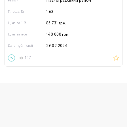
Район
Павлоградський район
Площа, Га
1.63
Ціна за 1 Га
85 731
грн.
Ціна за все
140 000
грн.
Дата публікації
29.02.2024
197