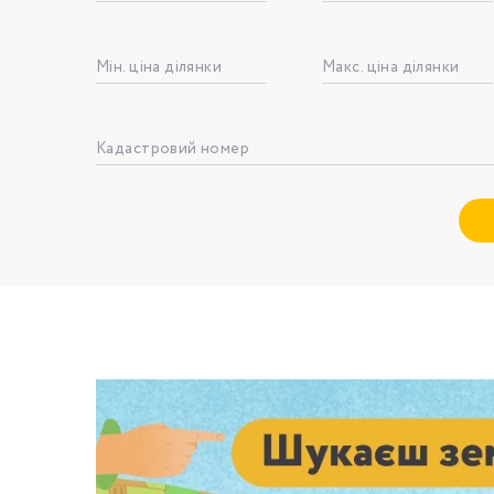
Мін. ціна ділянки
Макс. ціна ділянки
Номе
З
Кадастровий номер
к