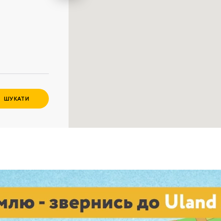
Забули пароль?
Пароль
р телефона
алишаючи контактні дані, ви погоджуєтеся з
політикою
онфіденційності
та даєте згоду на обробку персональних даних.
Немає облікового запису?
Зареєструватися
УВІЙТИ
ШУКАТИ
ЗАМОВИТИ КОНСУЛЬТАЦІЮ