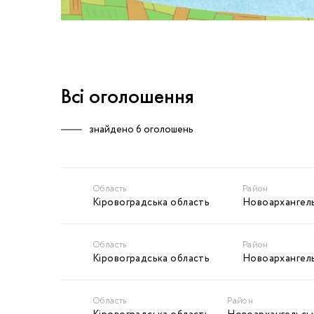
Всі оголошення
знайдено
6 оголошень
Область
Район
Кіровоградська область
Новоархангел
Область
Район
Кіровоградська область
Новоархангел
Область
Район