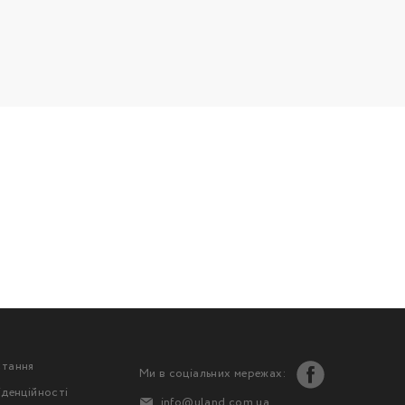
стання
Ми в соціальних мережах:
іденційності
info@uland.com.ua