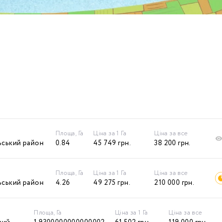
Площа, Га
Ціна за 1 Га
Ціна за все
ьський район
0.84
45 749
грн.
38 200
грн.
Площа, Га
Ціна за 1 Га
Ціна за все
ьський район
4.26
49 275
грн.
210 000
грн.
Площа, Га
Ціна за 1 Га
Ціна за все