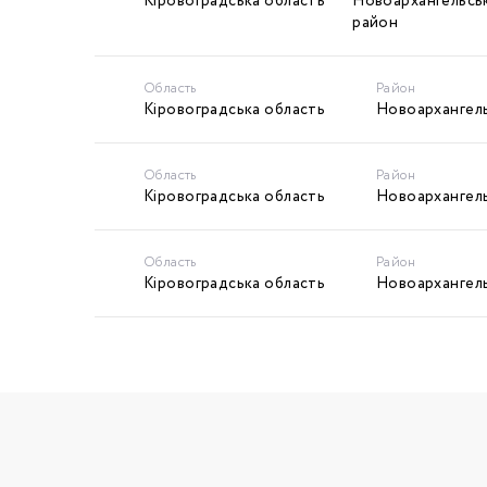
Кіровоградська область
Новоархангельсь
район
Область
Район
Кіровоградська область
Новоархангел
Область
Район
Кіровоградська область
Новоархангел
Область
Район
Кіровоградська область
Новоархангел