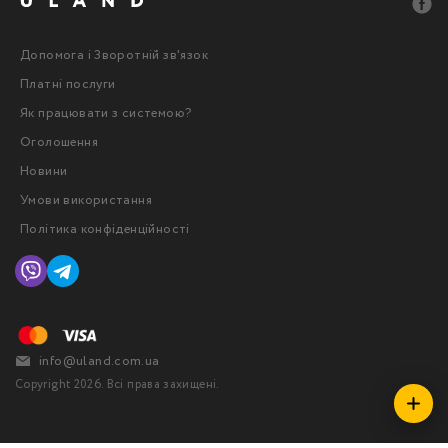
Допомога і Зворотній зв'язок
Платні послуги
Як працювати з системою?
Оголошення
Новини
Умови використання
Політика конфіденційності
info@uland.com.ua
Copyright 2026. Всі права захищені.