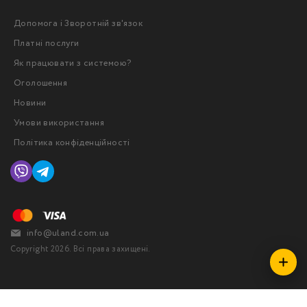
Допомога і Зворотній зв'язок
Платні послуги
Як працювати з системою?
Оголошення
Новини
Умови використання
Політика конфіденційності
info@uland.com.ua
Copyright 2026. Всі права захищені.