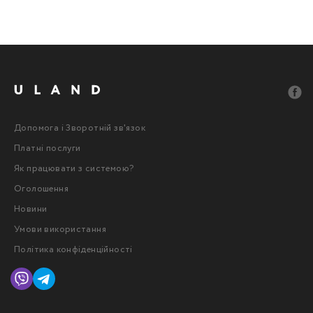
Допомога і Зворотній зв'язок
Платні послуги
Як працювати з системою?
Оголошення
Новини
Умови використання
Політика конфіденційності