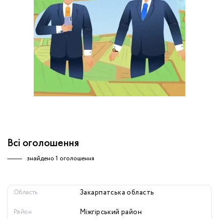
обробку персональних даних.
Немає облікового запису?
УВІЙТИ
Зареєструватися
ЗАМОВИТИ КОНСУЛЬТАЦІЮ
Всі оголошення
знайдено
1 оголошення
Область
Закарпатська область
Район
Міжгірський район