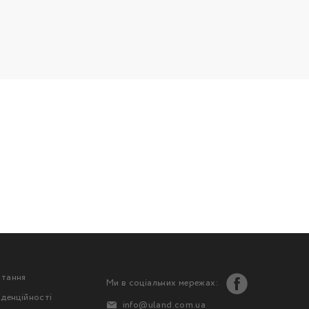
стання
Ми в соціальних мережах:
іденційності
info@uland.com.ua