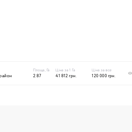
Площа, Га
Ціна за 1 Га
Ціна за все
 район
2.87
41 812
грн.
120 000
грн.