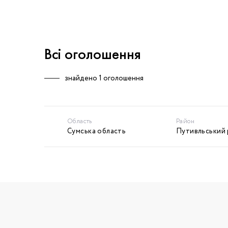
Всі оголошення
знайдено
1 оголошення
Область
Район
Сумська область
Путивльський