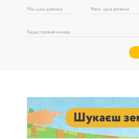
Мін. ціна ділянки
Макс. ціна ділянки
Номе
Кадастровий номер
З
к