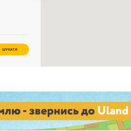
Забули пароль?
Пароль
р телефона
алишаючи контактні дані, ви погоджуєтеся з
політикою
онфіденційності
та даєте згоду на обробку персональних даних.
ШУКАТИ
Немає облікового запису?
Зареєструватися
УВІЙТИ
ЗАМОВИТИ КОНСУЛЬТАЦІЮ