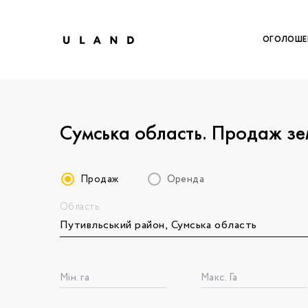
ОГОЛОШЕ
Сумська область. Продаж зе
Продаж
Оренда
Область
Щоб дод
Залишт
Щоб
Щоб
Вк
Мін. га
Макс. Га
Ваше 