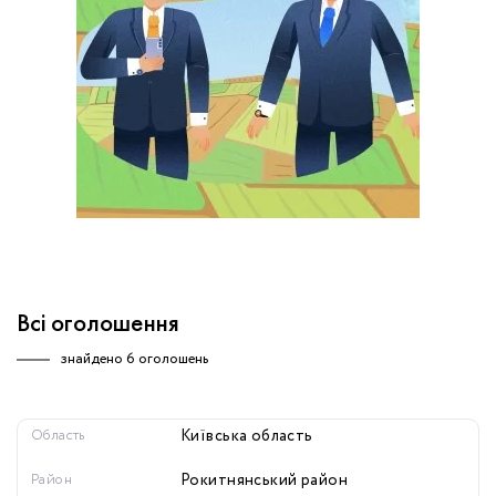
обробку персональних даних.
Немає облікового запису?
УВІЙТИ
Зареєструватися
ЗАМОВИТИ КОНСУЛЬТАЦІЮ
Всі оголошення
знайдено
6 оголошень
Область
Київська область
Район
Рокитнянський район