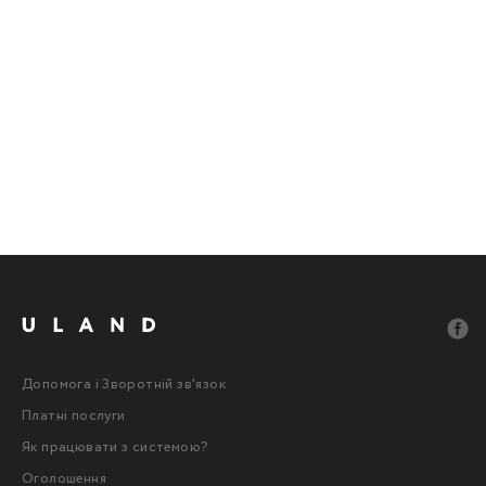
Допомога і Зворотній зв'язок
Платні послуги
Як працювати з системою?
Оголошення