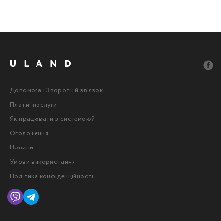
Допомога і Зворотній зв'язок
Платні послуги
Як працювати з системою?
Оголошення
Новини
Умови використання
Політика конфіденційності