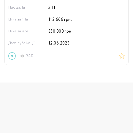
Площа, Га
3.11
Ціна за 1 Га
112 666
грн.
Ціна за все
350 000
грн.
Дата публікації
12.06.2023
340