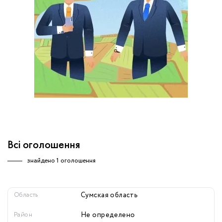
обробку персональних даних.
Немає облікового запису?
УВІЙТИ
Зареєструватися
ЗАМОВИТИ КОНСУЛЬТАЦІЮ
Всі оголошення
знайдено
1 оголошення
Область
Сумская область
Район
Не определено