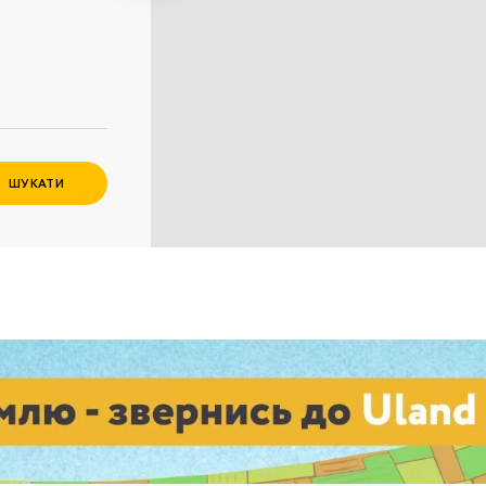
Забули пароль?
Пароль
р телефона
алишаючи контактні дані, ви погоджуєтеся з
політикою
онфіденційності
та даєте згоду на обробку персональних даних.
ШУКАТИ
Немає облікового запису?
Зареєструватися
УВІЙТИ
ЗАМОВИТИ КОНСУЛЬТАЦІЮ