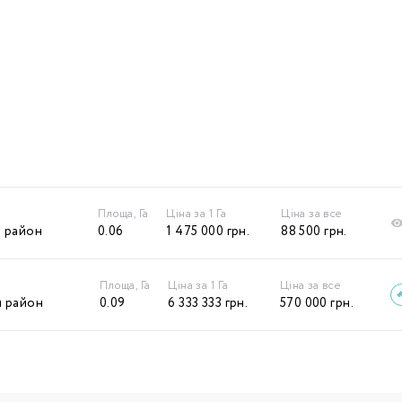
Площа, Га
Ціна за 1 Га
Ціна за все
 район
0.06
1 475 000
грн.
88 500
грн.
Площа, Га
Ціна за 1 Га
Ціна за все
 район
0.09
6 333 333
грн.
570 000
грн.