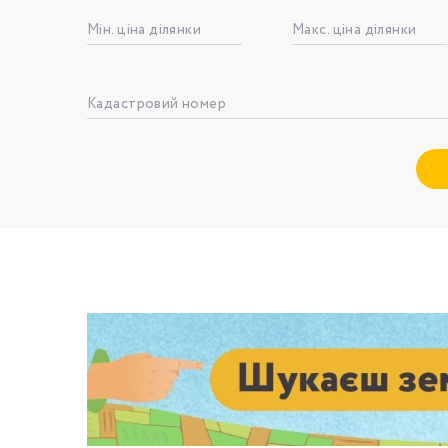
Мін. ціна ділянки
Макс. ціна ділянки
Номе
Кадастровий номер
З
к