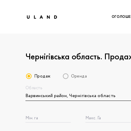
ОГОЛОШЕ
Чернігівська область. Прода
Продаж
Оренда
Область
Щоб дод
Залишт
Щоб
Щоб
Вк
Мін. га
Макс. Га
Ваше 