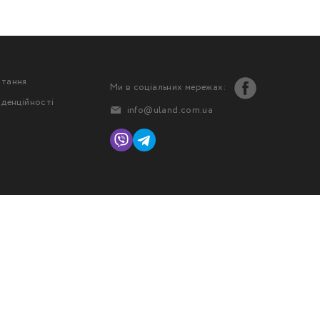
стання
Ми в соціальних мережах:
іденційності
info@uland.com.ua