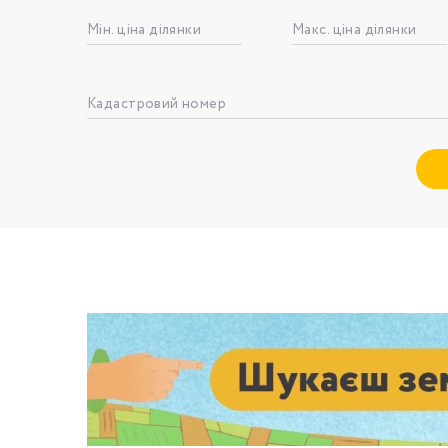
Мін. ціна ділянки
Макс. ціна ділянки
Номе
Кадастровий номер
З
к