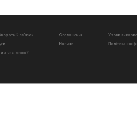
Зворотній зв'язок
Оголошення
Умови викори
уги
Новини
Політика конф
ти з системою?