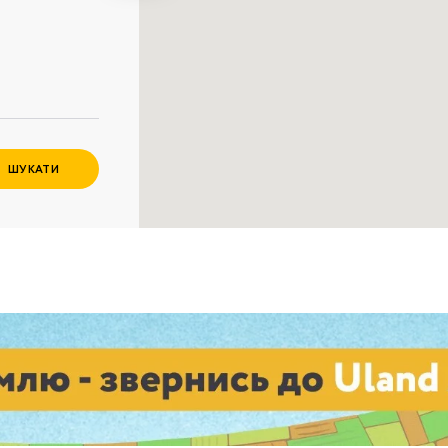
Забули пароль?
Пароль
р телефона
алишаючи контактні дані, ви погоджуєтеся з
політикою
онфіденційності
та даєте згоду на обробку персональних даних.
ШУКАТИ
Немає облікового запису?
Зареєструватися
УВІЙТИ
ЗАМОВИТИ КОНСУЛЬТАЦІЮ