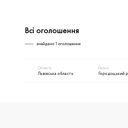
Всі оголошення
знайдено
1 оголошення
Область
Район
Львівська область
Городоцький 