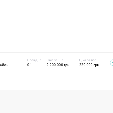
Площа, Га
Ціна за 1 Га
Ціна за все
район
0.1
2 200 000
грн.
220 000
грн.