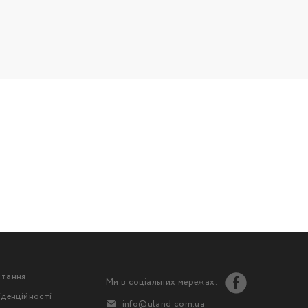
стання
Ми в соціальних мережах:
іденційності
info@uland.com.ua