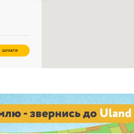
Забули пароль?
Пароль
р телефона
алишаючи контактні дані, ви погоджуєтеся з
політикою
онфіденційності
та даєте згоду на обробку персональних даних.
ШУКАТИ
Немає облікового запису?
Зареєструватися
УВІЙТИ
ЗАМОВИТИ КОНСУЛЬТАЦІЮ