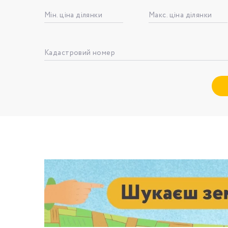
Мін. ціна ділянки
Макс. ціна ділянки
Номе
Кадастровий номер
З
к