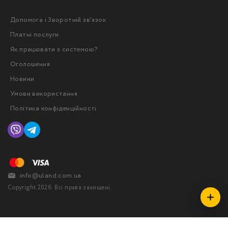
Допомога і Зворотній зв'язок
Платні послуги
Як працювати з системою?
Оголошення
Новини
Умови використання
Політика конфіденційності
info@uland.com.ua
Copyright 2026. Всі права захищені.