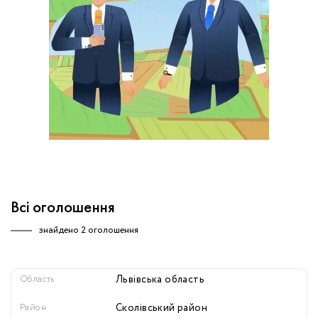
обробку персональних даних.
Немає облікового запису?
УВІЙТИ
Зареєструватися
ЗАМОВИТИ КОНСУЛЬТАЦІЮ
Всі оголошення
знайдено
2 оголошення
Область
Львівська область
Район
Сколівський район