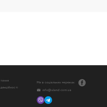
стання
Ми в соціальних мережах:
іденційності
info@uland.com.ua