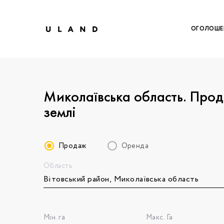
ОГОЛОШЕ
Миколаївська область. Про
землі
Продаж
Оренда
Область
Щоб дод
Залишт
Щоб
Щоб
Вк
Ваше 
Мін. га
Макс. Га