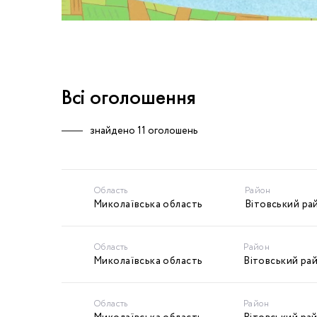
Всі оголошення
знайдено
11 оголошень
Область
Район
Миколаївська область
Вітовський ра
Область
Район
Миколаївська область
Вітовський ра
Область
Район