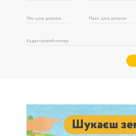
Мін. ціна ділянки
Макс. ціна ділянки
Номе
З
Кадастровий номер
к