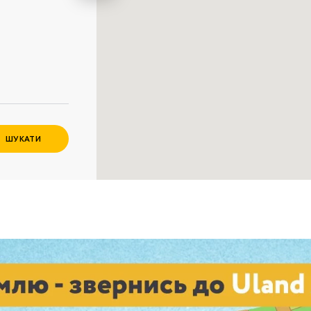
Забули пароль?
Пароль
р телефона
алишаючи контактні дані, ви погоджуєтеся з
політикою
онфіденційності
та даєте згоду на обробку персональних даних.
Немає облікового запису?
Зареєструватися
УВІЙТИ
ШУКАТИ
ЗАМОВИТИ КОНСУЛЬТАЦІЮ