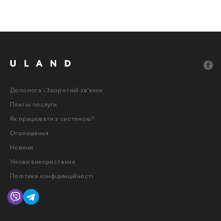
Допомога і Зворотній зв'язок
Платні послуги
Як працювати з системою?
Оголошення
Новини
Умови використання
Політика конфіденційності