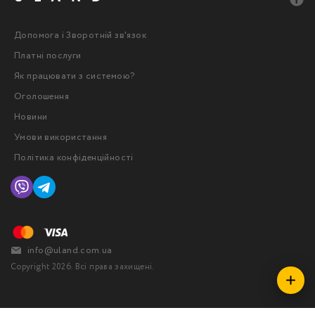
Допомога і Зворотній зв'язок
Платні послуги
Як працювати з системою?
Оголошення
Новини
Умови використання
Політика конфіденційності
info@uland.com.ua
Copyright 2026. Всі права захищені.