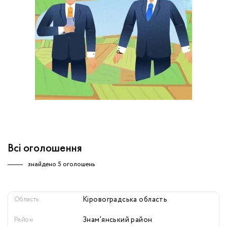
обробку персональних даних.
Немає облікового запису?
УВІЙТИ
Зареєструватися
ЗАМОВИТИ КОНСУЛЬТАЦІЮ
Всі оголошення
знайдено
5 оголошень
Область
Кіровоградська область
Район
Знам'янський район