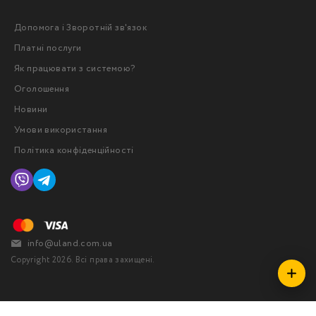
Допомога і Зворотній зв'язок
Платні послуги
Як працювати з системою?
Оголошення
Новини
Умови використання
Політика конфіденційності
info@uland.com.ua
Copyright 2026. Всі права захищені.