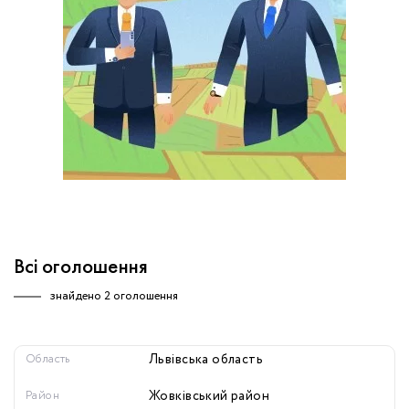
обробку персональних даних.
Немає облікового запису?
УВІЙТИ
Зареєструватися
ЗАМОВИТИ КОНСУЛЬТАЦІЮ
Всі оголошення
знайдено
2 оголошення
Область
Львівська область
Район
Жовківський район