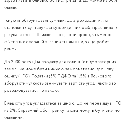
зараз платять близько 60 тис. грн за га, що майже на 50%
більше.
Існують обґрунтовані сумніви, що агрохолдинги, які
становлять суттєву частку юридичних осіб, гірше вміють
рахувати гроші. Швидше за все, вони проводять менше
фіктивних операцій зі заниженням ціни, як це робить
ринок.
До 2030 року ціна продажу для колишніх підмораторних
земель не може бути нижчою за нормативно-грошову
оцінку (НГО). Податки (5% ПДФО та 1,5% військового
збору) стимулюють занижувати вартість угод і частково
розраховуватися готівкою.
Більшість угод укладається за ціною, що не перевищує НГО
на 2%. Справжній обсяг ринку та ціна можуть бути значно
більшими.