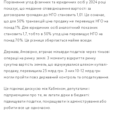
Порівняння угод фізичних та юридичних осіб у 2024 році
показує, що медіанне співвідношення вартості за
договорами громадян до НГО становить 1,01. Це означає,
що для 50% транзакцій ціна продажу не перевищує НГО на
понад 1%. Для юридичних осіб аналогічний показник
становить 1,7, тобто в 50% угод ціна перевищує НГО на
понад 70%. Ця різниця зберігається майже всюди.
Держава, ймовірно, втрачає мільярди податків через тіньові
операції на ринку землі. З моменту відкриття ринку
сукупна вартість земель, що відчужувалися шляхом купівлі-
продажу, перевищила 25 млрд грн. З них 10-12 млрд грн
могли пройти повз державний контроль та оподаткування.
Це піднімає дискусію між Кабміном, депутатами і
підприємцями про те, як латати дірки в бюджеті:
підвищувати податки, покращувати їх адміністрування або
робити все це одночасно.