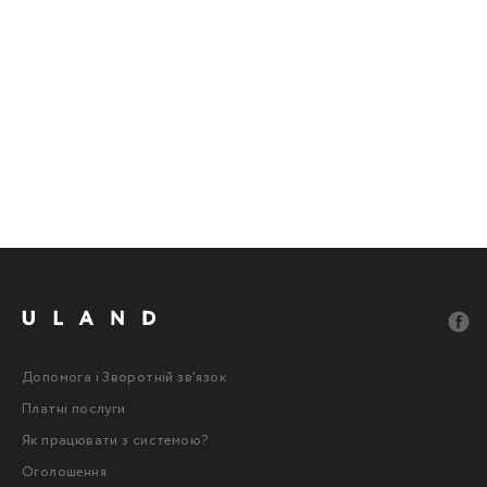
Допомога і Зворотній зв'язок
Платні послуги
Як працювати з системою?
Оголошення