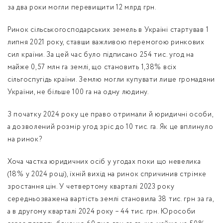
за два роки могли перевищити 12 млрд грн.
Ринок сільськогосподарських земель в Україні стартував 1
липня 2021 року, ставши важливою перемогою ринкових
сил країни. За цей час було підписано 254 тис. угод на
майже 0,57 млн га землі, що становить 1,38% всіх
сільгоспугідь країни. Землю могли купувати лише громадяни
України, не більше 100 га на одну людину.
З початку 2024 року це право отримали й юридичні особи,
а дозволений розмір угод зріс до 10 тис. га. Як це вплинуло
на ринок?
Хоча частка юридичних осіб у угодах поки що невелика
(18% у 2024 році), їхній вихід на ринок спричинив стрімке
зростання цін. У четвертому кварталі 2023 року
середньозважена вартість землі становила 38 тис. грн за га,
а в другому кварталі 2024 року – 44 тис. грн. Юрособи