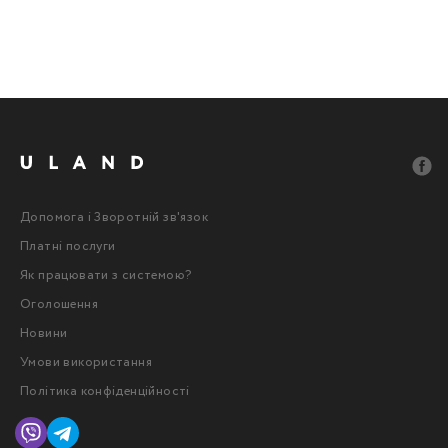
Допомога і Зворотній зв'язок
Платні послуги
Як працювати з системою?
Оголошення
Новини
Умови використання
Політика конфіденційності