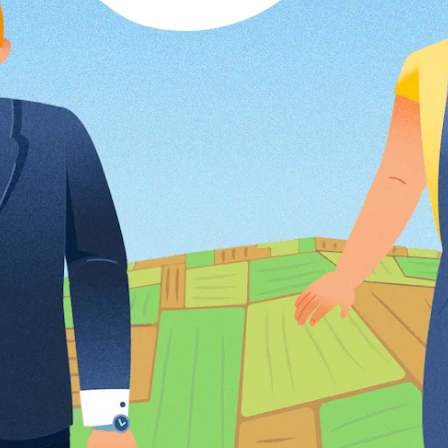
Забули пароль?
Пароль
р телефона
алишаючи контактні дані, ви погоджуєтеся з
політикою
онфіденційності
та даєте згоду на обробку персональних даних.
Немає облікового запису?
Зареєструватися
УВІЙТИ
ЗАМОВИТИ КОНСУЛЬТАЦІЮ