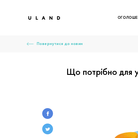
ОГОЛОШЕ
Повернутися до новин
Що потрібно для у
Щоб дод
Залишт
Щоб
Щоб
Вк
Ваше 