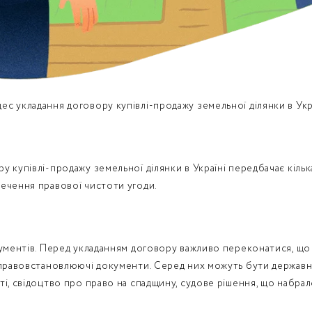
с укладання договору купівлі-продажу земельної ділянки в Укр
 купівлі-продажу земельної ділянки в Україні передбачає кілька
ечення правової чистоти угоди.
кументів. Перед укладанням договору важливо переконатися, що 
 правовстановлюючі документи. Серед них можуть бути державни
і, свідоцтво про право на спадщину, судове рішення, що набрало 