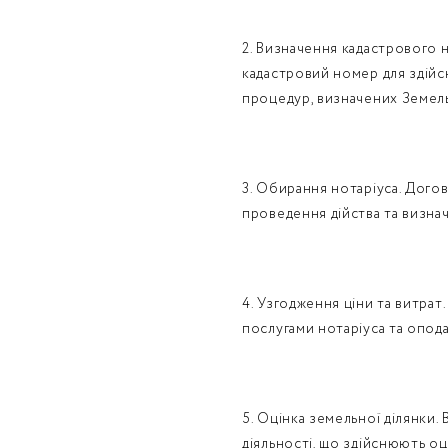
2. Визначення кадастрового 
кадастровий номер для здійс
процедур, визначених Земел
3. Обирання нотаріуса. Догов
проведення дійства та визнач
4. Узгодження ціни та витрат
послугами нотаріуса та опод
5. Оцінка земельної ділянки.
діяльності, що здійснюють оц