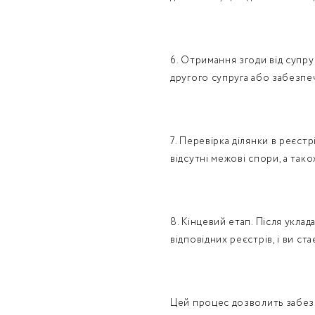
6. Отримання згоди від супр
другого супруга або забезпеч
7. Перевірка ділянки в реєст
відсутні межові спори, а так
8. Кінцевий етап. Після укла
відповідних реєстрів, і ви с
Цей процес дозволить забезп