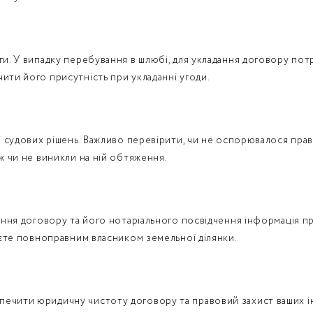
уги. У випадку перебування в шлюбі, для укладання договору по
ити його присутність при укладанні угоди.
рі судових рішень. Важливо перевірити, чи не оспорювалося право
ож чи не виникли на ній обтяження.
дання договору та його нотаріального посвідчення інформація п
таєте повноправним власником земельної ділянки.
ечити юридичну чистоту договору та правовий захист ваших інт