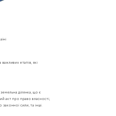
аїні
 важливих етапів, які
земельна ділянка, що є
й акт про право власності,
законної сили, та інші.