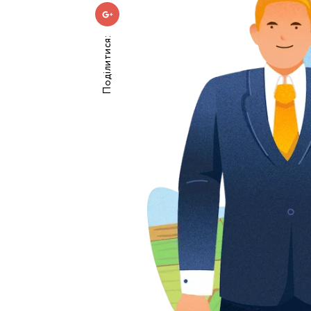
Поділитися:
Номе
З
к