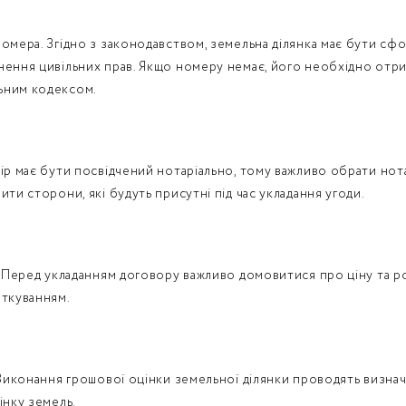
номера. Згідно з законодавством, земельна ділянка має бути сф
нення цивільних прав. Якщо номеру немає, його необхідно отри
ьним кодексом.
ір має бути посвідчений нотаріально, тому важливо обрати нота
ити сторони, які будуть присутні під час укладання угоди.
. Перед укладанням договору важливо домовитися про ціну та ро
аткуванням.
 Виконання грошової оцінки земельної ділянки проводять визнач
інку земель.