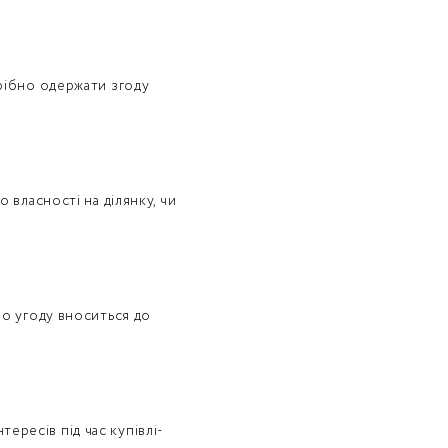
трібно одержати згоду
 власності на ділянку, чи
ро угоду вноситься до
ересів під час купівлі-