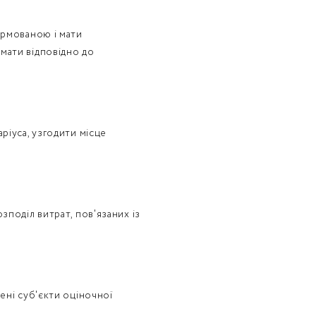
ормованою і мати
мати відповідно до
ріуса, узгодити місце
зподіл витрат, пов'язаних із
ені суб'єкти оціночної