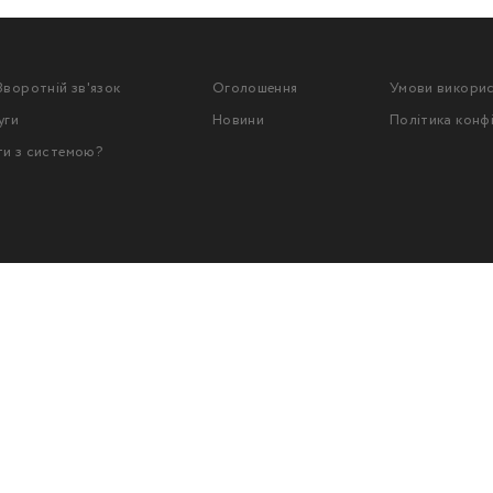
Зворотній зв'язок
Оголошення
Умови викори
уги
Новини
Політика конф
ти з системою?