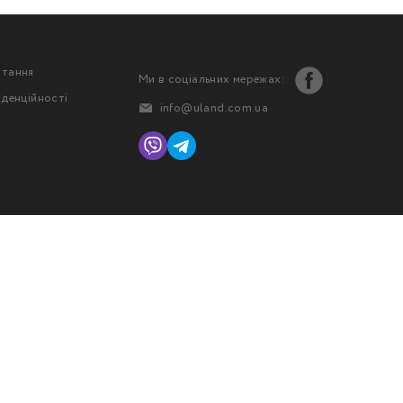
стання
Ми в соціальних мережах:
іденційності
info@uland.com.ua